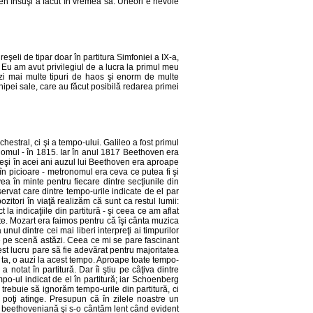
ven însuşi a făcut în vremea sa. Uneori e nevoie
şeli de tipar doar în partitura Simfoniei a IX-a,
r. Eu am avut privilegiul de a lucra la primul meu
ezi mai multe tipuri de haos şi enorm de multe
chipei sale, care au făcut posibilă redarea primei
stral, ci şi a tempo-ului. Galileo a fost primul
nomul - în 1815. Iar în anul 1817 Beethoven era
Deşi în acei ani auzul lui Beethoven era aproape
u în picioare - metronomul era ceva ce putea fi şi
ea în minte pentru fiecare dintre secţiunile din
servat care dintre tempo-urile indicate de el par
zitori în viaţă realizăm că sunt ca restul lumii:
 la indicaţiile din partitură - şi ceea ce am aflat
ate. Mozart era faimos pentru că îşi cânta muzica
l dintre cei mai liberi interpreţi ai timpurilor
 de pe scenă astăzi. Ceea ce mi se pare fascinant
cest lucru pare să fie adevărat pentru majoritatea
a ta, o auzi la acest tempo. Aproape toate tempo-
 notat în partitură. Dar îi ştiu pe câţiva dintre
po-ul indicat de el în partitură; iar Schoenberg
ă trebuie să ignorăm tempo-urile din partitură, ci
 poţi atinge. Presupun că în zilele noastre un
e beethoveniană şi s-o cântăm lent când evident