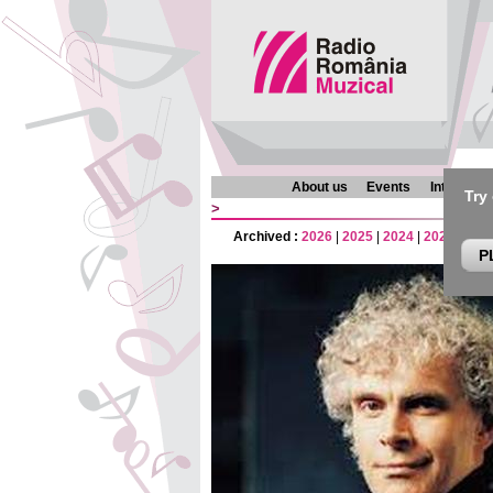
About us
Events
Interview
Try
>
Archived :
2026
|
2025
|
2024
|
2023
|
202
P