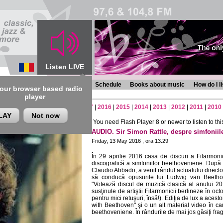
Listen LIVE
s
Chronicles
Programmes
Schedule
Books about music
How do I l
 our browser based radio
player
2
|
2021
|
2020
|
2019
|
2018
|
2017
|
2016
|
2015
|
2014
|
2013
|
2012
|
2011
|
2010
LAY
Not now
You need Flash Player 8 or newer to listen to this
AUDIO. Sir Simon Rattle, despre simfonii
Friday, 13 May 2016 , ora 13.29
În 29 aprilie 2016 casa de discuri a Filarmoni
discografică a simfoniilor beethoveniene. După
Claudio Abbado, a venit rândul actualului director 
să conducă opusurile lui Ludwig van Beethov
"Votează discul de muzică clasică al anului 201
susţinute de artiştii Filarmonicii berlineze în oc
pentru mici retuşuri, însă!). Ediţia de lux a acest
with Beethoven" şi o un alt material video în ca
beethoveniene. În rândurile de mai jos găsiţi frag