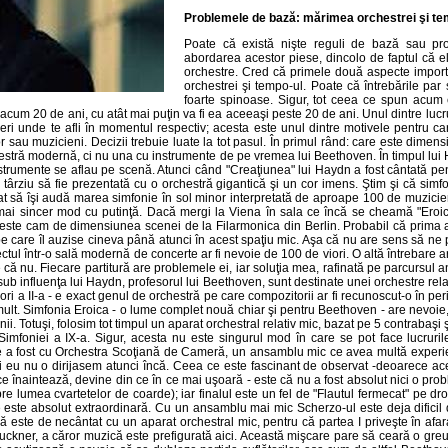
Problemele de bază: mărimea orchestrei şi te
Poate că există nişte reguli de bază sau pr
abordarea acestor piese, dincolo de faptul că ele
orchestre. Cred că primele două aspecte import
orchestrei şi tempo-ul. Poate că întrebările pa
foarte spinoase. Sigur, tot ceea ce spun acu
acum 20 de ani, cu atât mai puţin va fi ea aceeaşi peste 20 de ani. Unul dintre lucr
peri unde te afli în momentul respectiv; acesta este unul dintre motivele pentru ca
or sau muzicieni. Decizii trebuie luate la tot pasul. În primul rând: care este dime
estră modernă, ci nu una cu instrumente de pe vremea lui Beethoven. În timpul lu
instrumente se aflau pe scenă. Atunci când "Creaţiunea" lui Haydn a fost cântată pen
i târziu să fie prezentată cu o orchestră gigantică şi un cor imens. Ştim şi că si
aziat să îşi audă marea simfonie în sol minor interpretată de aproape 100 de muzici
mai sincer mod cu putinţă. Dacă mergi la Viena în sala ce încă se cheamă "Eroic
 este cam de dimensiunea scenei de la Filarmonica din Berlin. Probabil că prima a
ru pe care îl auzise cineva până atunci în acest spaţiu mic. Aşa că nu are sens să 
ctul într-o sală modernă de concerte ar fi nevoie de 100 de viori. O altă întrebare ar
că nu. Fiecare partitură are problemele ei, iar soluţia mea, rafinată pe parcursul a
sub influenţa lui Haydn, profesorul lui Beethoven, sunt destinate unei orchestre rel
viori a II-a - e exact genul de orchestră pe care compozitorii ar fi recunoscut-o în 
ult. Simfonia Eroica - o lume complet nouă chiar şi pentru Beethoven - are nevoie, 
 Totuşi, folosim tot timpul un aparat orchestral relativ mic, bazat pe 5 contrabaşi ş
mfoniei a IX-a. Sigur, acesta nu este singurul mod în care se pot face lucrurile
 a fost cu Orchestra Scoţiană de Cameră, un ansamblu mic ce avea multă experien
i eu nu o dirijasem atunci încă. Ceea ce este fascinant de observat -deoarece ac
ce înaintează, devine din ce în ce mai uşoară - este că nu a fost absolut nici o pr
re lumea cvartetelor de coarde); iar finalul este un fel de "Flautul fermecat" pe d
i ce este absolut extraordinară. Cu un ansamblu mai mic Scherzo-ul este deja dificil
este de necântat cu un aparat orchestral mic, pentru că partea I priveşte în afara
uckner, a căror muzică este prefigurată aici. Această mişcare pare să ceară o gr