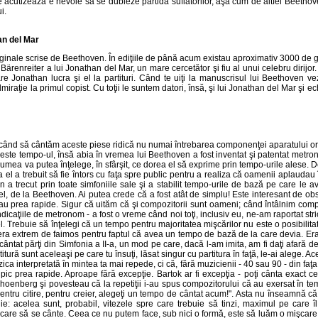
e acutizează e nevoie să se dubleze partida suflătorilor, aşa cum de altfel Beetho
i.
an del Mar
ginale scrise de Beethoven. În ediţiile de până acum existau aproximativ 3000 de gre
 Bärenreiter a lui Jonathan del Mar, un mare cercetător şi fiu al unui celebru dirijo
re Jonathan lucra şi el la partituri. Când te uiţi la manuscrisul lui Beethoven v
iraţie la primul copist. Cu toţii le suntem datori, însă, şi lui Jonathan del Mar şi e
rcând să cântăm aceste piese ridică nu numai întrebarea componenţei aparatului orche
 este tempo-ul, însă abia în vremea lui Beethoven a fost inventat şi patentat metro
lumea va putea înţelege, în sfârşit, ce dorea el să exprime prin tempo-urile alese. 
-a el a trebuit să fie întors cu faţa spre public pentru a realiza că oamenii aplauda
 a trecut prin toate simfoniile sale şi a stabilit tempo-urile de bază pe care le av
stfel, de la Beethoven. Ai putea crede că a fost atât de simplu! Este interesant de ob
e sau prea rapide. Sigur că uităm că şi compozitorii sunt oameni; când întâlnim compo
indicaţiile de metronom - a fost o vreme când noi toţi, inclusiv eu, ne-am raportat strict
l. Trebuie să înţelegi că un tempo pentru majoritatea mişcărilor nu este o posibilit
ra extrem de faimos pentru faptul că avea un tempo de bază de la care devia. Era unu
-a cântat părţi din Simfonia a II-a, un mod pe care, dacă l-am imita, am fi daţi afară
itură sunt aceleaşi pe care tu însuţi, lăsat singur cu partitura în faţă, le-ai alege. A
ica interpretată în mintea ta mai repede, ci că, fără muzicienii - 40 sau 90 - din faţ
pic prea rapide. Aproape fără excepţie. Bartok ar fi excepţia - poţi cânta exact ce a
oenberg şi povesteau că la repetiţii i-au spus compozitorului că au exersat în tem
nt pentru citire, pentru creier, alegeţi un tempo de cântat acum!". Asta nu înseamnă c
: acelea sunt, probabil, vitezele spre care trebuie să tinzi, maximul pe care îl
 care să se cânte. Ceea ce nu putem face, sub nici o formă, este să luăm o mişcar