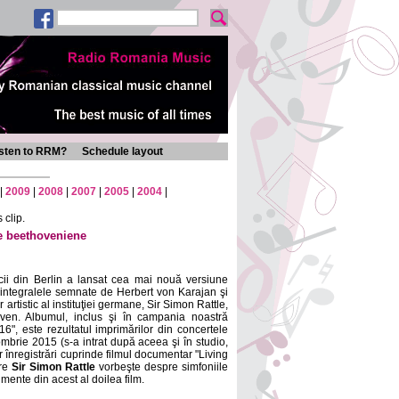
isten to RRM?
Schedule layout
|
2009
|
2008
|
2007
|
2005
|
2004
|
 clip.
le beethoveniene
cii din Berlin a lansat cea mai nouă versiune
 integralele semnate de Herbert von Karajan şi
artistic al instituţiei germane, Sir Simon Rattle,
en. Albumul, inclus şi în campania noastră
6", este rezultatul imprimărilor din concertele
tombrie 2015 (s-a intrat după aceea şi în studio,
or înregistrări cuprinde filmul documentar "Living
re
Sir Simon Rattle
vorbeşte despre simfoniile
mente din acest al doilea film.