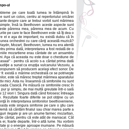
mpo-ul
obleme pe care toată lumea le întâmpină în
 sunt un colos, centru al repertoriului oricărei
ante despre care ar trebui vorbit sunt mărimea
r simple, însă la Beethoven aceste aspecte sunt
m este părerea mea, părerea mea de acum. Cu
urile pe care le face Beethoven este să îţi dea o
re el e aşa de important; nu există dubiu că în
nsiunea orchestrei cu care cânţi această muzică?
i Haydn, Mozart, Beethoven, lumea nu era atentă
tru prima dată, interpretarea a fost redată de o
mfoniile mozartiene erau cântate de un ansamblu
eni. Aşa că aceasta nu este doar o chestiune de
asaal" - pentru că acolo s-a cântat prima dată
udiţie a sunat ca erupţia vulcanului Vezuviu, a
ne propunem să producem acelaşi efect sonor. De
 fi: există o mărime orchestrală ce se potriveşte
nilor, este să măresc treptat mărimea aparatului
ativ mici. Asta nu înseamnă că simfoniile nu sunt
perioada Clasică. Pe măsură ce simfoniile cresc în
pur şi simplu, de mai multă greutate într-o sală
i 12 viori I. Singura dată când folosesc întreaga
. Rezultate foarte diferite se pot obţine cu un
ţă în interpretarea simfoniilor beethoveniene,
easta este singura simfonie pe care o ştiu care
oblemă să cântăm finalul sau chiar marea parte a
roguri ilegale şi are un anume farmec mozartian,
 de cântat, pentru că este atât de maniacal. Cât
 ei, foarte departe, într-o altă lume. Nu vorbim
eutate şi o energie aproape inumane. Pe măsură