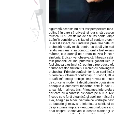
siguranţă aceasta nu ar fi fost perspectiva mea 
oglindă în care să priveşti singur şi să desco
muzica lui nu există loc de ascuns pentru dirij
Luăm în considerare şi faptul că suntem o orch
la acest aspect, nu îi interesa prea tare câte 
orchestră relativ mică, pentru ca două zile ma
relativ restrâns, însă compozitorul a fost ext
mărime, ci o dorinţă de a reda muzica în cel 
simfonia Eroica - vei observa că întreaga sală
fost, probabil, cel mai puternic şi şocant luc
fapt cineva a estimat că, pentru a reproduce efe
tuturor acestor simfonii? Eu cred cu convingere 
orchestral. Primele două simfonii, ce sunt încă 
puternice - folosim 3 contrabaşi, 10 viori I, 10 
durată, mărime şi ambiţie simţi nevoia de mai m
de concerte modernă decât primele două simfonii.
panoplie a orchestrei moderne este în cazul Si
ansamblu mai restrâns. Prima mea interpretare
dar care nu o cântase niciodată pe a IX-a. Nic
începe cu o forţă gigantică şi apoi, pe măsură 
III-a, Adagio (o binecuvântare ce vorbeşte desp
de bucurie şi extaz şi o lejeritate a spiritulu
despre prima mişcare - eu, personal, găsesc că 
doar despre Beethoven, ci despre Mahler şi Br