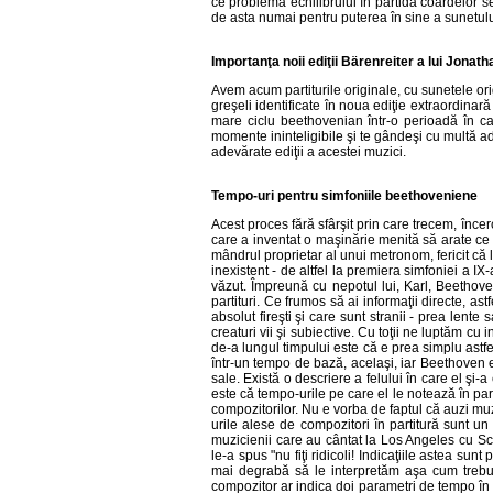
ce problema echilibrului în partida coardelor s
de asta numai pentru puterea în sine a sunetulu
Importanţa noii ediţii B
ärenreiter
a lui Jonath
Avem acum partiturile originale, cu sunetele ori
greşeli identificate în noua ediţie extraordinară
mare ciclu beethovenian într-o perioadă în ca
momente ininteligibile şi te gândeşi cu multă adm
adevărate ediţii a acestei muzici.
Tempo-uri pentru simfoniile beethoveniene
Acest proces fără sfârşit prin care trecem, înce
care a inventat o maşinărie menită să arate ce
mândrul proprietar al unui metronom, fericit că 
inexistent - de altfel la premiera simfoniei a IX
văzut. Împreună cu nepotul lui, Karl, Beethoven
partituri. Ce frumos să ai informaţii directe, a
absolut fireşti şi care sunt stranii - prea lent
creaturi vii şi subiective. Cu toţii ne luptăm cu 
de-a lungul timpului este că e prea simplu astfe
într-un tempo de bază, acelaşi, iar Beethoven e
sale. Există o descriere a felului în care el şi
este că tempo-urile pe care el le notează în part
compozitorilor. Nu e vorba de faptul că auzi muz
urile alese de compozitori în partitură sunt un 
muzicienii care au cântat la Los Angeles cu Sch
le-a spus "nu fiţi ridicoli! Indicaţiile astea su
mai degrabă să le interpretăm aşa cum trebuie
compozitor ar indica doi parametri de tempo în