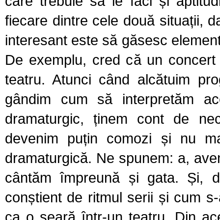
care trebuie să le faci și aptitud
fiecare dintre cele două situații,
interesant este să găsesc element
De exemplu, cred că un concert 
teatru. Atunci când alcătuim pr
gândim cum să interpretăm ace
dramaturgic, ținem cont de neces
devenim puțin comozi și nu ma
dramaturgică. Ne spunem: a, avem 
cântăm împreună și gata. Și, d
conștient de ritmul serii și cum s
ca o seară într-un teatru. Din a