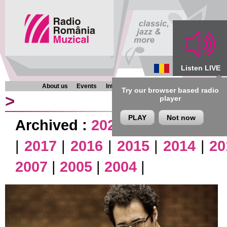
Listen LIVE
About us
Events
Interviews
Chronicles
Programmes
Try our browser based radio
>
player
PLAY
Not now
Archived :
2026
|
2025
|
2024
|
|
2017
|
2016
|
2015
|
2014
|
20
2007
|
2005
|
2004
|