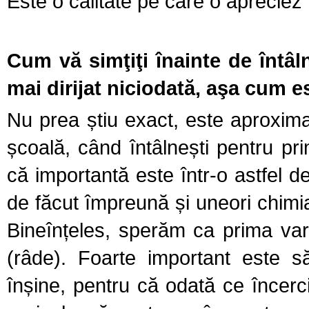
Este o calitate pe care o apreciez 
Cum vă simţiţi înainte de întâl
mai dirijat niciodată, aşa cum 
Nu prea știu exact, este aproximat
școală, când întâlnești pentru pr
că importantă este într-o astfel 
de făcut împreună și uneori chimia
Bineînțeles, sperăm ca prima var
(râde). Foarte important este 
înșine, pentru că odată ce încerci 