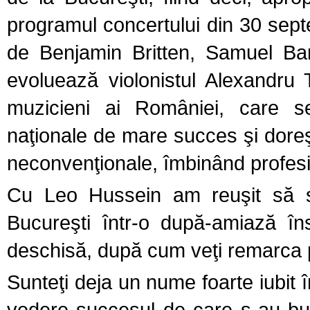
programul concertului din 30 sept
de Benjamin Britten, Samuel Bar
evoluează violonistul Alexandru
muzicieni ai României, care s
naţionale de mare succes şi doreş
neconvenţionale, îmbinând profesi
Cu Leo Hussein am reuşit să s
Bucureşti într-o după-amiază îns
deschisă, după cum veţi remarca p
Sunteţi deja un nume foarte iubit
vedere succesul de care s-au buc