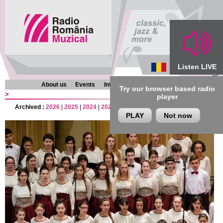
Listen LIVE
About us
Events
Interviews
Chronicles
Programmes
Try our browser based radio
>
player
Archived :
2026
|
2025
|
2024
|
2023
|
2022
|
2021
|
2020
|
2019
|
2018
|
201
PLAY
Not now