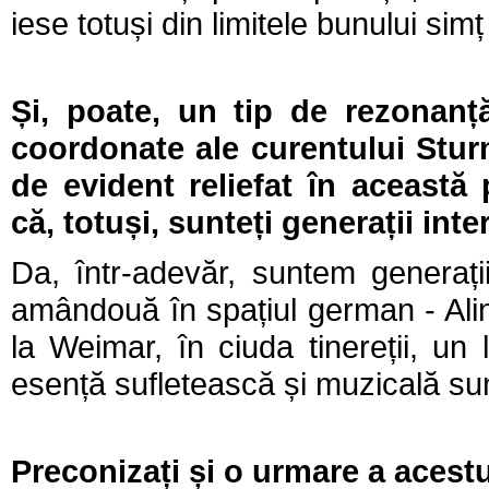
iese totuși din limitele bunului sim
Și, poate, un tip de rezonanță
coordonate ale curentului Stur
de evident reliefat în această
că, totuși, sunteți generații inter
Da, într-adevăr, suntem generații 
amândouă în spațiul german - Ali
la Weimar, în ciuda tinereții, un
esență sufletească și muzicală sun
Preconizați și o urmare a acestu