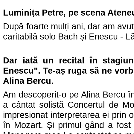
Luminița Petre, pe scena Atene
După foarte mulți ani, dar am avu
caritabilă solo Bach și Enescu - Lă
Dar iată un recital în stagiu
Enescu". Te-aș ruga să ne vorbe
Alina Bercu.
Am descoperit-o pe Alina Bercu într
a cântat solistă Concertul de M
impresionat interpretarea ei prin or
în Mozart. Și primul gând a fost