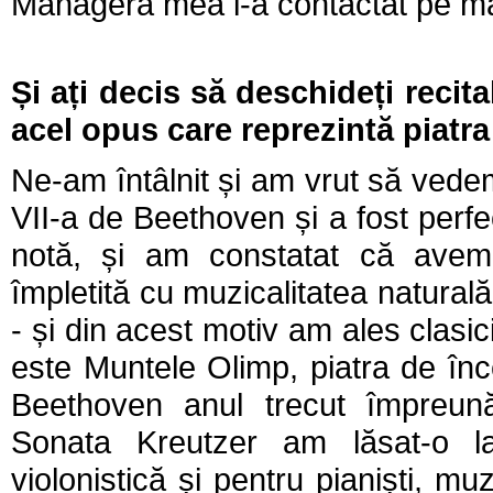
Managera mea l-a contactat pe man
Și ați decis să deschideți recita
acel opus care reprezintă piatra 
Ne-am întâlnit și am vrut să ved
VII-a de Beethoven și a fost perfec
notă, și am constatat că avem 
împletită cu muzicalitatea naturală 
- și din acest motiv am ales clasi
este Muntele Olimp, piatra de înc
Beethoven anul trecut împreună
Sonata Kreutzer am lăsat-o la
violonistică și pentru pianiști, mu