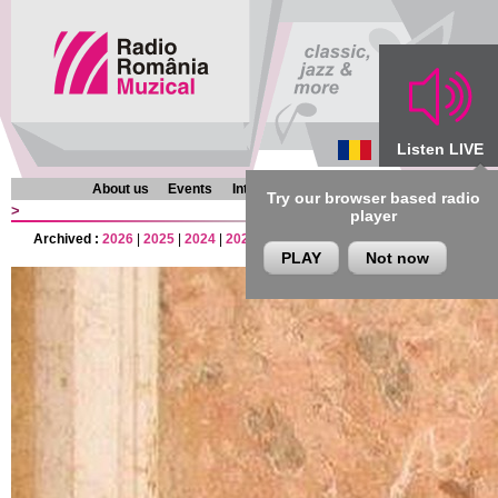
Listen LIVE
About us
Events
Interviews
Chronicles
Programmes
Try our browser based radio
>
player
Archived :
2026
|
2025
|
2024
|
2023
|
2022
|
2021
|
2020
|
2019
|
2018
|
201
PLAY
Not now