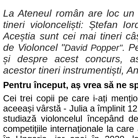
La Ateneul român are loc un re
tineri violonceliști: Ștefan I
Aceștia sunt cei mai tineri câș
de Violoncel "
. P
David Popper"
și despre acest concurs, a
acestor tineri instrumentiști, An
Pentru început, aș vrea să ne s
Cei trei copii pe care i-ați mențio
aceeași vârstă - Julia a împlinit 12
studiază violoncelul începând de
competițiile internaționale la car