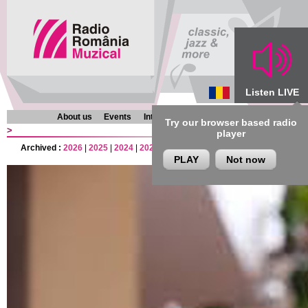
Listen LIVE
About us
Events
Interviews
Chronicles
Programmes
Try our browser based radio
>
player
Archived :
2026
|
2025
|
2024
|
2023
|
2022
|
2021
|
2020
|
2019
|
2018
|
201
PLAY
Not now