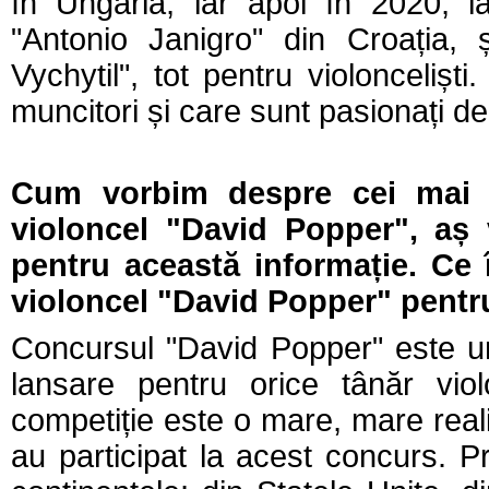
în Ungaria, iar apoi în 2020, la
"Antonio Janigro" din Croația,
Vychytil
", tot pentru violonceliști
muncitori și care sunt pasionați de
Cum vorbim despre cei mai ti
violoncel "David Popper", aș 
pentru această informație. Ce
violoncel "David Popper" pentr
Concursul "David Popper" este u
lansare pentru orice tânăr viol
competiție este o mare, mare reali
au participat la acest concurs. P