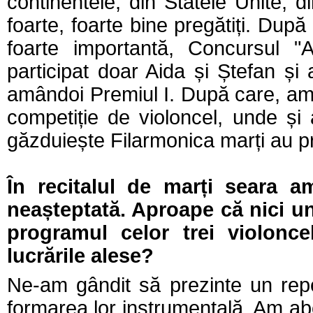
continentele; din Statele Unite, d
foarte, foarte bine pregătiți. Dup
foarte importantă, Concursul "
participat doar Aida și Ștefan și a
amândoi Premiul I. După care, am
competiție de violoncel, unde și ac
găzduiește Filarmonica marți au pri
În recitalul de marți seara am
neașteptată. Aproape că nici u
programul celor trei violonce
lucrările alese?
Ne-am gândit să prezinte un reper
formarea lor instrumentală. Am ab