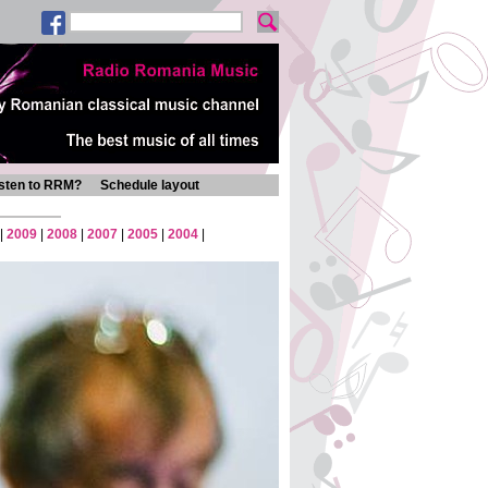
isten to RRM?
Schedule layout
|
2009
|
2008
|
2007
|
2005
|
2004
|