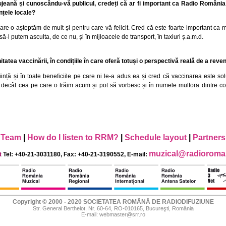
lujeană și cunoscându-vă publicul, credeți că ar fi important ca Radio România
nțele locale?
care o așteptăm de mult și pentru care vă felicit. Cred că este foarte important ca 
să-l putem asculta, de ce nu, și în mijloacele de transport, în taxiuri ș.a.m.d.
tea vaccinării, în condițiile în care oferă totuși o perspectivă reală de a reveni
tiință și în toate beneficiile pe care ni le-a adus ea și cred că vaccinarea este 
decât cea pe care o trăim acum și pot să vorbesc și în numele multora dintre cole
Team
|
How do I listen to RRM?
|
Schedule layout
|
Partners
muzical@radioroman
t
Tel: +40-21-3031180, Fax: +40-21-3190552, E-mail:
Copyright © 2000 - 2020 SOCIETATEA ROMÂNĂ DE RADIODIFUZIUNE
Str. General Berthelot, Nr. 60-64, RO-010165, Bucureşti, România
E-mail:
webmaster@srr.ro