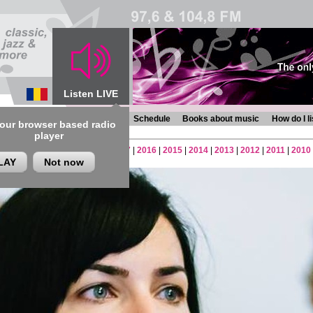
Listen LIVE
s
Chronicles
Programmes
Schedule
Books about music
How do I l
 our browser based radio
player
2
|
2021
|
2020
|
2019
|
2018
|
2017
|
2016
|
2015
|
2014
|
2013
|
2012
|
2011
|
2010
LAY
Not now