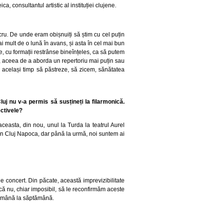
consultantul artistic al instituției clujene.
cru. De unde eram obișnuiți să știm cu cel puțin
i mult de o lună în avans, și asta în cel mai bun
, cu formații restrânse bineînțeles, ca să putem
ve, aceea de a aborda un repertoriu mai puțin sau
 același timp să păstreze, să zicem, sănătatea
luj nu v-a permis să susțineți la filarmonică.
ectivele?
easta, din nou, unul la Turda la teatrul Aurel
in Cluj Napoca, dar până la urmă, noi suntem ai
e concert. Din păcate, această imprevizibilitate
acă nu, chiar imposibil, să le reconfirmăm aceste
tămână la săptămână.