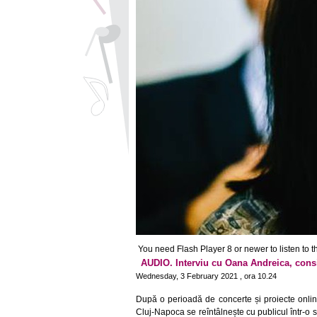
You need Flash Player 8 or newer to listen to thi
AUDIO. Interviu cu Oana Andreica, consili
Wednesday, 3 February 2021 , ora 10.24
După o perioadă de concerte și proiecte onlin
Cluj-Napoca se reîntâlnește cu publicul într-o se