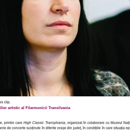
s clip.
er artistic al Filarmonicii Transilvania
e, printre care
High Classic Transylvania
, organizat în colaborare cu Muzeul Națio
rie de concerte susținute în diferite orașe din județ, în condițiile în care situația 