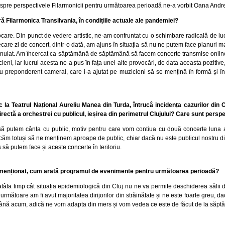
re perspectivele Filarmonicii pentru următoarea perioadă ne-a vorbit Oana Andreica, 
ă Filarmonica Transilvania, în condițiile actuale ale pandemiei?
ocare. Din punct de vedere artistic, ne-am confruntat cu o schimbare radicală de lu
ecare zi de concert, dintr-o dată, am ajuns în situația să nu ne putem face planuri ma
u anulat. Am încercat ca săptămână de săptămână să facem concerte transmise online
cieni, iar lucrul acesta ne-a pus în fața unei alte provocări, de data aceasta poziti
u preponderent cameral, care i-a ajutat pe muzicieni să se mențină în formă și în
 la Teatrul Național Aureliu Manea din Turda, întrucâ incidența cazurilor din C
irectă a orchestrei cu publicul, ieșirea din perimetrul Clujului? Care sunt persp
 putem cânta cu public, motiv pentru care vom contiua cu două concerte luna ac
rcăm totuși să ne menținem aproape de public, chiar dacă nu este publicul nostru d
s să putem face și aceste concerte în teritoriu.
ți menționat, cum arată programul de evenimente pentru următoarea perioadă?
âta timp cât situația epidemiologică din Cluj nu ne va permite deschiderea sălii d
rmătoare am fi avut majoritatea dirijorilor din străinătate și ne este foarte greu, d
i până acum, adică ne vom adapta din mers și vom vedea ce este de făcut de la săp