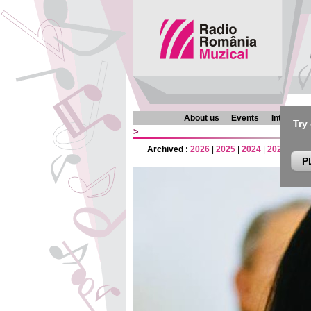
About us
Events
Interview
Try
>
Archived :
2026
|
2025
|
2024
|
2023
|
202
P