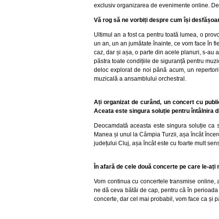
exclusiv organizarea de evenimente online. Desp
Vă rog să ne vorbiți despre cum își desfășoar
Ultimul an a fost ca pentru toată lumea, o prov
un an, un an jumătate înainte, ce vom face în fi
caz, dar și așa, o parte din acele planuri, s-a
păstra toate condițiile de siguranță pentru muzi
deloc explorat de noi până acum, un repertori
muzicală a ansamblului orchestral.
Ați organizat de curând, un concert cu public
Aceata este singura soluție pentru întâlnira d
Deocamdată aceasta este singura soluție ca să
Manea și unul la Câmpia Turzii, așa încât înce
județului Cluj, așa încât este cu foarte mult sen
În afară de cele două concerte pe care le-a
Vom continua cu concertele transmise online, at
ne dă ceva bătăi de cap, pentru că în perioada u
concerte, dar cel mai probabil, vom face ca ș