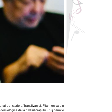
nal de Istorie a Transilvaniei, Filarmonica din
epidemiologică de la nivelul orașului Cluj permite