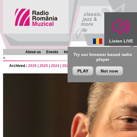
Listen LIVE
About us
Events
Interviews
Chronicles
Programmes
Try our browser based radio
>
player
Archived :
2026
|
2025
|
2024
|
2023
|
2022
|
2021
|
2020
|
2019
|
2018
|
201
PLAY
Not now