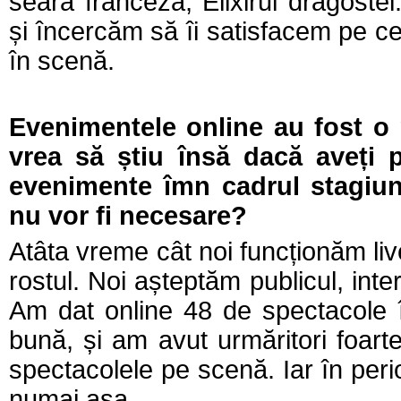
seară franceză, Elixirul dragostei
și încercăm să îi satisfacem pe ce
în scenă.
Evenimentele online au fost o 
vrea să știu însă dacă aveți p
evenimente îmn cadrul stagiuni
nu vor fi necesare?
Atâta vreme cât noi funcționăm liv
rostul. Noi așteptăm publicul, inte
Am dat online 48 de spectacole înr
bună, și am avut urmăritori foart
spectacolele pe scenă. Iar în per
numai așa.