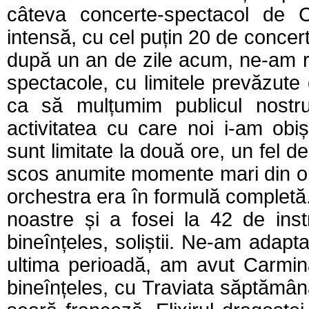
câteva concerte-spectacol de 
intensă, cu cel puțin 20 de concerte
după un an de zile acum, ne-am r
spectacole, cu limitele prevăzut
ca să mulțumim publicul nostr
activitatea cu care noi i-am obi
sunt limitate la două ore, un fel d
scos anumite momente mari din op
orchestra era în formulă completă
noastre și a fosei la 42 de inst
bineînțeles, soliștii. Ne-am adap
ultima perioadă, am avut Carmin
bineînțeles, cu Traviata săptămâ