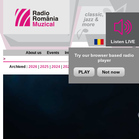
Listen LIVE
About us
Events
Interviews
Chronicles
Programmes
Try our browser based radio
>
player
Archived :
2026
|
2025
|
2024
|
2023
|
2022
|
2021
|
2020
|
2019
|
2018
|
201
PLAY
Not now