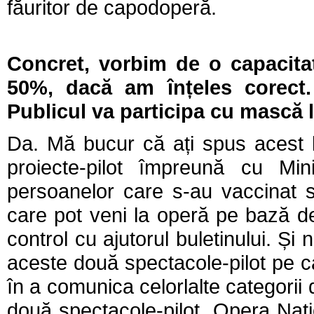
făuritor de capodoperă.
Concret, vorbim de o capacitat
50%, dacă am înțeles corect. 
Publicul va participa cu mască 
Da. Mă bucur că ați spus acest l
proiecte-pilot împreună cu Minis
persoanelor care s-au vaccinat 
care pot veni la operă pe bază de 
control cu ajutorul buletinului. Și
aceste două spectacole-pilot pe 
în a comunica celorlalte categorii 
două spectacole-pilot, Opera Națio