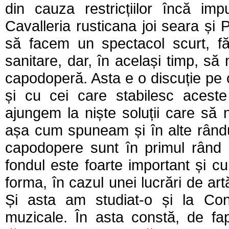
din cauza restricțiilor încă 
Cavalleria rusticana joi seara și 
să facem un spectacol scurt, f
sanitare, dar, în același timp, să
capodoperă. Asta e o discuție pe
și cu cei care stabilesc acest
ajungem la niște soluții care să
așa cum spuneam și în alte rându
capodopere sunt în primul rând 
fondul este foarte important și cu
forma, în cazul unei lucrări de a
Și asta am studiat-o și la Co
muzicale. În asta constă, de fap