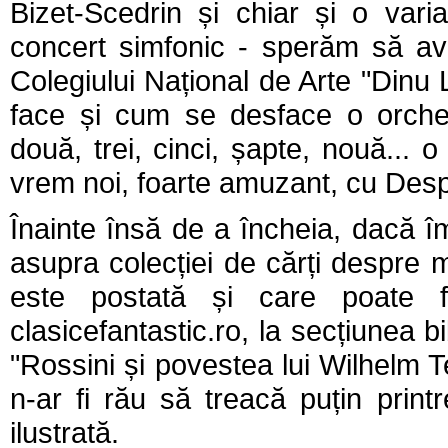
Bizet-Scedrin și chiar și o var
concert simfonic - sperăm să av
Colegiului Național de Arte "Dinu 
face și cum se desface o orches
două, trei, cinci, șapte, nouă... 
vrem noi, foarte amuzant, cu Despă
Înainte însă de a încheia, dacă îm
asupra colecției de cărți despre m
este postată și care poate f
clasicefantastic.ro, la secțiunea 
"Rossini și povestea lui Wilhelm T
n-ar fi rău să treacă puțin printr
ilustrată.