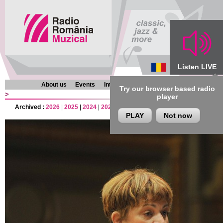
Listen LIVE
About us
Events
Interviews
Chronicles
Programmes
Try our browser based radio
>
player
Archived :
2026
|
2025
|
2024
|
2023
|
2022
|
2021
|
2020
|
2019
|
2018
|
201
PLAY
Not now