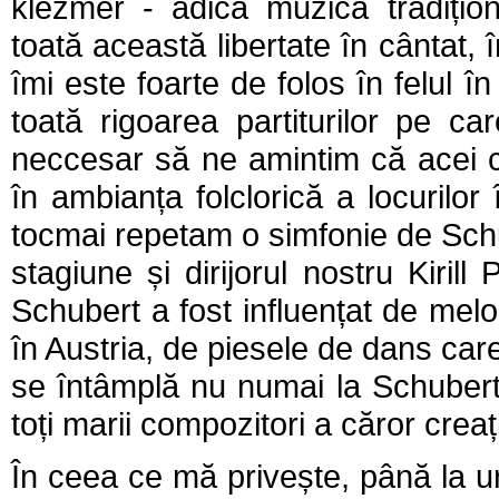
klezmer - adică muzică tradiționa
toată această libertate în cântat,
îmi este foarte de folos în felul 
toată rigoarea partiturilor pe c
neccesar să ne amintim că acei co
în ambianța folclorică a locurilo
tocmai repetam o simfonie de Schu
stagiune și dirijorul nostru Kiril
Schubert a fost influențat de melod
în Austria, de piesele de dans care
se întâmplă nu numai la Schubert,
toți marii compozitori a căror creaț
În ceea ce mă privește, până la u