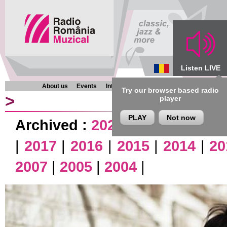
Listen LIVE
About us
Events
Interviews
Chronicles
Programmes
Try our browser based radio
>
player
PLAY
Not now
Archived :
2026
|
2025
|
2024
|
|
2017
|
2016
|
2015
|
2014
|
20
2007
|
2005
|
2004
|