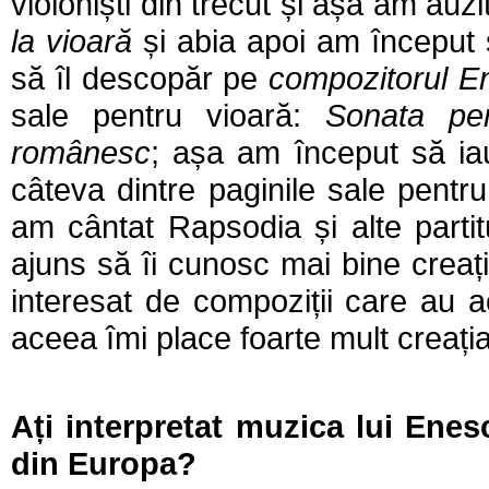
violoniști din trecut și așa am auzit
la vioară
și abia apoi am început s
să îl descopăr pe
compozitorul E
sale pentru vioară:
Sonata pe
românesc
; așa am început să ia
câteva dintre paginile sale pentr
am cântat Rapsodia și alte parti
ajuns să îi cunosc mai bine creați
interesat de compoziții care au a
aceea îmi place foarte mult creați
A
ți interpretat muzica lui Ene
din Europa?