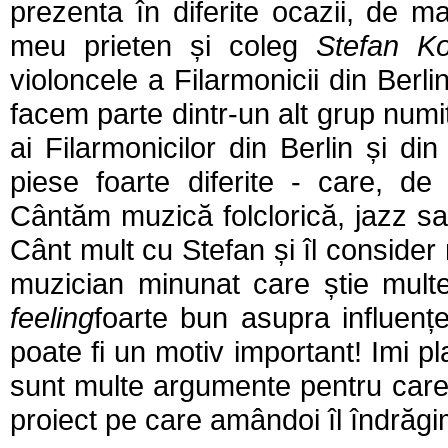
prezenta în diferite ocazii, de m
meu prieten și coleg
Stefan Ko
violoncele a Filarmonicii din Berl
facem parte dintr-un alt grup num
ai Filarmonicilor din Berlin și d
piese foarte diferite - care, de
Cântăm muzică folclorică, jazz sa
Cânt mult cu Stefan și îl consider 
muzician minunat care știe multe 
feeling
foarte bun asupra influențe
poate fi un motiv important! Imi p
sunt multe argumente pentru care 
proiect pe care amândoi îl îndrăgi