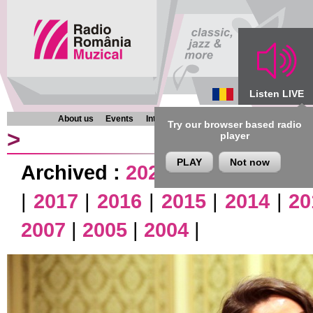
Listen LIVE
About us
Events
Interviews
Chronicles
Programmes
Try our browser based radio
>
player
PLAY
Not now
Archived :
2026
|
2025
|
2024
|
|
2017
|
2016
|
2015
|
2014
|
20
2007
|
2005
|
2004
|