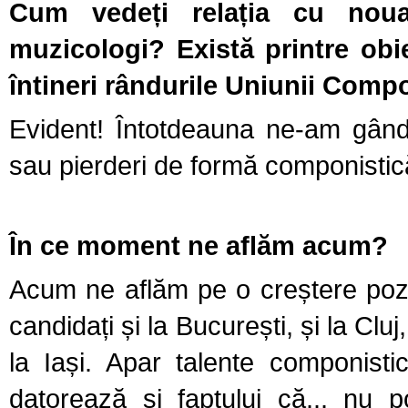
Cum vedeți relația cu noua
muzicologi? Există printre obi
întineri rândurile Uniunii Compo
Evident! Întotdeauna ne-am gândi
sau pierderi de formă componistică 
În ce moment ne aflăm acum?
Acum ne aflăm pe o creștere pozi
candidați și la București, și la Clu
la Iași. Apar talente componist
datorează și faptului că... nu