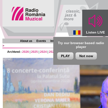
Listen LIVE
About us
Events
Interviews
Chronicles
Programmes
Try our browser based radio
>
player
Archived :
2026
|
2025
|
2024
|
2023
|
2022
|
2021
|
2020
|
2019
|
2018
|
201
PLAY
Not now