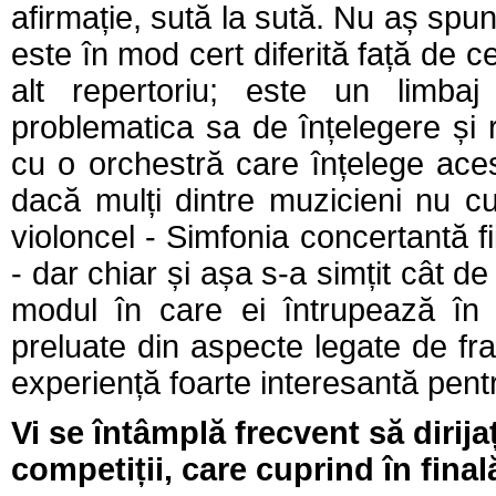
afirmație, sută la sută. Nu aș spu
este în mod cert diferită față de 
alt repertoriu; este un limbaj
problematica sa de înțelegere și 
cu o orchestră care înțelege acest
dacă mulți dintre muzicieni nu c
violoncel - Simfonia concertantă fi
- dar chiar și așa s-a simțit cât d
modul în care ei întrupează în s
preluate din aspecte legate de fra
experiență foarte interesantă pent
Vi se întâmplă frecvent să dirija
competiții, care cuprind în fina