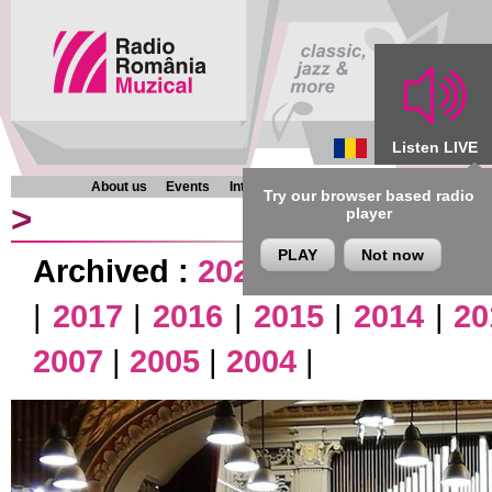
Listen LIVE
About us
Events
Interviews
Chronicles
Programmes
Try our browser based radio
>
player
PLAY
Not now
Archived :
2026
|
2025
|
2024
|
|
2017
|
2016
|
2015
|
2014
|
20
2007
|
2005
|
2004
|