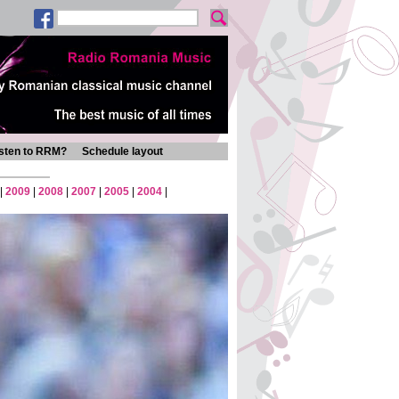
isten to RRM?
Schedule layout
|
2009
|
2008
|
2007
|
2005
|
2004
|