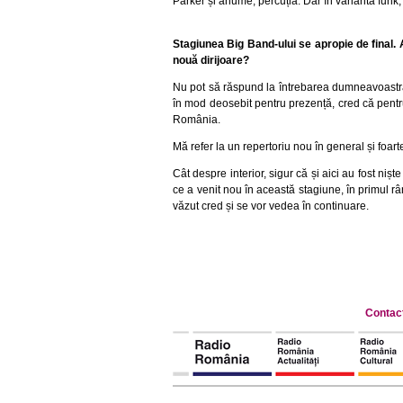
Parker și anume, percuția. Dar în varianta funk, 
Stagiunea Big Band-ului se apropie de final.
nouă dirijoare?
Nu pot să răspund la întrebarea dumneavoastră, 
în mod deosebit pentru prezență, cred că pentru 
România.
Mă refer la un repertoriu nou în general și foar
Cât despre interior, sigur că și aici au fost ni
ce a venit nou în această stagiune, în primul râ
văzut cred și se vor vedea în continuare.
Contac