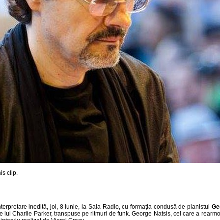
s clip.
nterpretare inedită, joi, 8 iunie, la Sala Radio, cu formaţia condusă de pianistul
Ge
 lui Charlie Parker, transpuse pe ritmuri de funk. George Natsis, cel care a rearmor