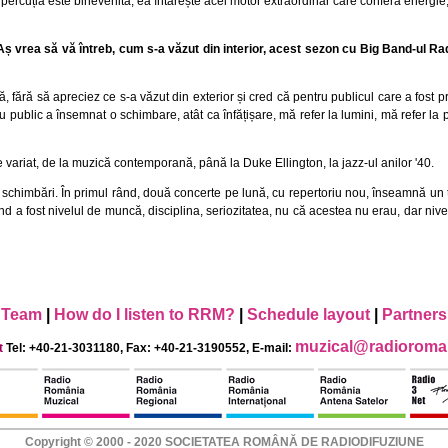
percuția este binevenită, ea întărește acel motor extraordinar care conferă energie, 
 Aș vrea să vă întreb, cum s-a văzut din interior, acest sezon cu Big Band-ul R
fără să apreciez ce s-a văzut din exterior și cred că pentru publicul care a fost p
public a însemnat o schimbare, atât ca înfățișare, mă refer la lumini, mă refer la p
te variat, de la muzică contemporană, până la Duke Ellington, la jazz-ul anilor '40.
ște schimbări. În primul rând, două concerte pe lună, cu repertoriu nou, înseamnă un t
nd a fost nivelul de muncă, disciplina, seriozitatea, nu că acestea nu erau, dar niv
Team
|
How do I listen to RRM?
|
Schedule layout
|
Partners
muzical@radioroman
t
Tel: +40-21-3031180, Fax: +40-21-3190552, E-mail:
Copyright © 2000 - 2020 SOCIETATEA ROMÂNĂ DE RADIODIFUZIUNE