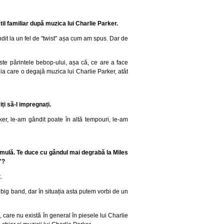
stil familiar după muzica lui Charlie Parker.
ndit la un fel de "twist" așa cum am spus. Dar de
ste părintele bebop-ului, așa că, ce are a face
ia care o degajă muzica lui Charlie Parker, atât
ți să-l impregnați.
ker, le-am gândit poate în altă tempouri, le-am
formulă. Te duce cu gândul mai degrabă la Miles
"?
.
big band, dar în situația asta putem vorbi de un
care nu există în general în piesele lui Charlie