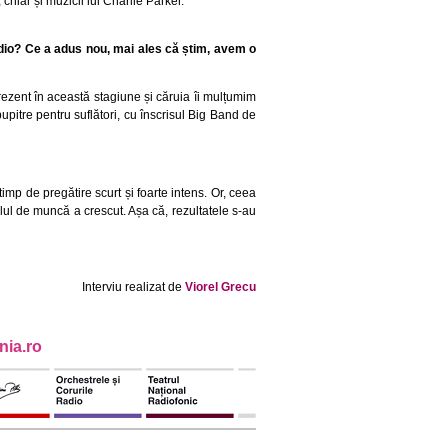
chiar și muzicii lui Charlie Parker.
adio? Ce a adus nou, mai ales că știm, avem o
rezent în această stagiune și căruia îi mulțumim
upitre pentru suflători, cu înscrisul Big Band de
imp de pregătire scurt și foarte intens. Or, ceea
elul de muncă a crescut. Așa că, rezultatele s-au
Interviu realizat de
Viorel Grecu
ia.ro