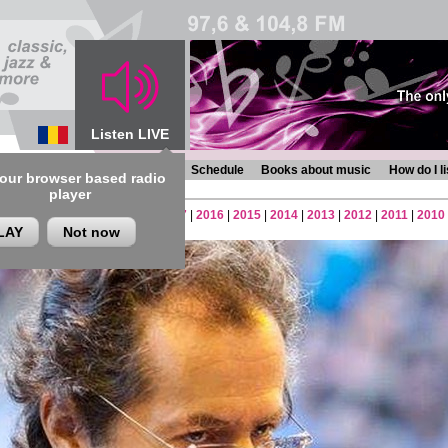
Listen LIVE
s
Chronicles
Programmes
Schedule
Books about music
How do I l
 our browser based radio
player
2
|
2021
|
2020
|
2019
|
2018
|
2017
|
2016
|
2015
|
2014
|
2013
|
2012
|
2011
|
2010
LAY
Not now