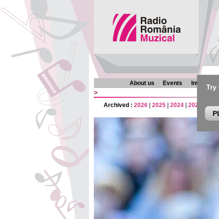
About us
Events
Interview
Try
>
Archived :
2026
|
2025
|
2024
|
2023
|
202
P