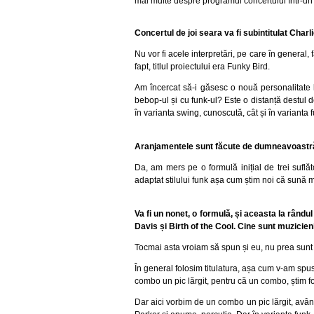
mai multe despre programul concertului într-un i
Concertul de joi seara va fi subintitulat Charl
Nu vor fi acele interpretări, pe care în general
fapt, titlul proiectului era Funky Bird.
Am încercat să-i găsesc o nouă personalitate l
bebop-ul și cu funk-ul? Este o distanță destul 
în varianta swing, cunoscută, cât și în varianta 
Aranjamentele sunt făcute de dumneavoastră. Aț
Da, am mers pe o formulă inițial de trei suflă
adaptat stilului funk așa cum știm noi că sună 
Va fi un nonet, o formulă, și aceasta la rându
Davis și Birth of the Cool. Cine sunt muzicien
Tocmai asta vroiam să spun și eu, nu prea sunt 
În general folosim titulatura, așa cum v-am spu
combo un pic lărgit, pentru că un combo, știm fo
Dar aici vorbim de un combo un pic lărgit, având