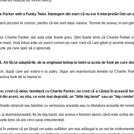
nterviu realizat de Viorel Grecu.
ie Parker with a Funky Twist. Înțelegem din start că nu vor fi interpretări într-un 
, fanii jazzului le cunosc, pentru că ele sunt deja clasice. Tocmai de aceea, m-am gâ
ui Charlie Parker, dar asta este foarte greu. Știm foarte bine că Charlie Parker e
de mare, însă totuși este un punct comun pe care cred că l-am găsit și anume energ
funk, pe care sper să o apreciați.
i făcut adaptările, de la originalul bebop la twist-ul acela de funk pe care dori
tori, după care am extins-o la patru. Sigur am rearmonizat temele lui Charlie Par
muzica funk de la mama ei.
l ei, cred că deloc familiară cu Charlie Parker, nu cred că a cântat în această 
ii din acest, nu știu, ce este mai degrabă, un "little big band" sau un "big combo
foarte obișnuit sau familiar cu versiunea aceasta sau cu titulatura aceasta de nonet
s și dumneavoastră, fie de big band, dar aceea o folosim atunci când este vorba de 
arte bine că are cinci-șase intrumentiști.
 în vedere că pe lângă cei patru suflători am mai adăugat și un set de instrumente, 