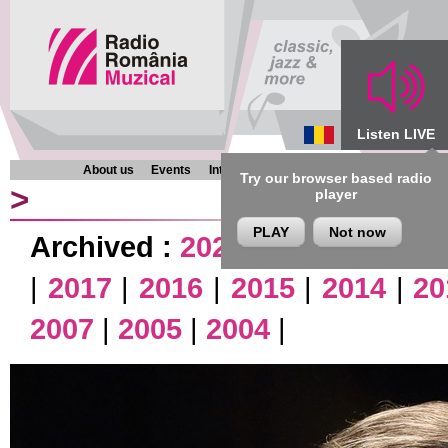
Listen LIVE
About us
Events
Interviews
Chronicles
Programmes
Try our browser based radio
>
player
PLAY
Not now
Archived :
2026
|
2025
|
2024
|
|
2017
|
2016
|
2015
|
2014
|
20
2007
|
2005
|
2004
|