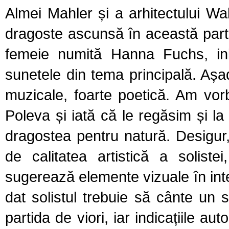
Almei Mahler și a arhitectului Wa
dragoste ascunsă în această parti
femeie numită
Hanna Fuchs, iniț
sun
e
tele din
tema principală. Așa
muzicale, foarte poetică. Am vorb
Poleva și iată că le regăsim și l
dragostea pentru natură. Desigur,
de calitatea artistică a solist
sugerează elemente vizuale în int
dat solistul trebuie să cânte un
partida de viori, iar indicații
le
auto