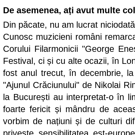
De asemenea, ați avut multe col
Din păcate, nu am lucrat nicioda
Cunosc muzicieni români remarcabi
Corului Filarmonicii "George Ene
Festival, ci și cu alte ocazii, în L
fost anul trecut, în decembrie, l
"Ajunul Crăciunului" de Nikolai Ri
la București au interpretat-o în 
foarte fericit și mândru de acea
vorbim de națiuni și de culturi d
privește sensibilitatea est-europ