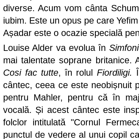
diverse. Acum vom cânta Schuma
iubim. Este un opus pe care Yefim 
Așadar este o ocazie specială pent
Louise Alder va evolua în
Simfoni
mai talentate soprane britanice.
Cosi fac tutte
, în rolul
Fiordiligi.
Î
cântec
,
ceea ce este neobișnuit p
pentru Mahler
,
pentru că în majo
vocală. Și acest cântec este insp
folclor intitulată "Cornul Ferme
punctul de vedere al unui copil c