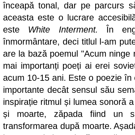
înceapă tonal, dar pe parcurs să
aceasta este o lucrare accesibil
este
White Interment.
În en
înmormântare, deci titlul l-am pu
are la bază poemul "Acum ninge 
mai importanți poeți ai erei soviet
acum 10-15 ani. Este o poezie în c
importante decât sensul său seman
inspirație ritmul și lumea sonoră
și moarte, zăpada fiind un si
transformarea după moarte. Așad