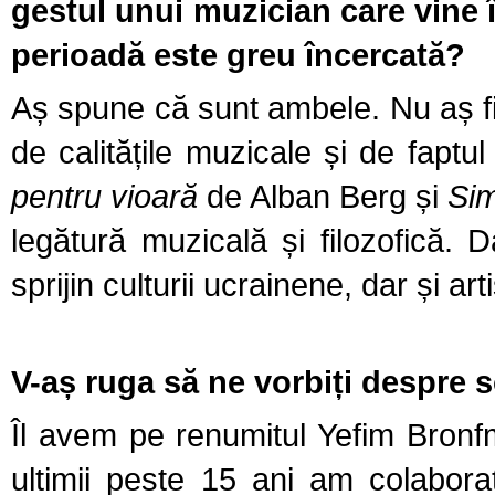
gestul unui muzician care vine î
perioadă este greu încercată?
Aș spune că sunt ambele. Nu aș fi 
de calitățile muzicale și de faptu
pentru vioară
de Alban Berg și
Sim
legătură muzicală și filozofică. 
sprijin culturii ucrainene, dar și art
V-aș ruga să ne vorbiți despre sol
Îl avem pe renumitul Yefim Bronfm
ultimii peste 15 ani am colaborat 