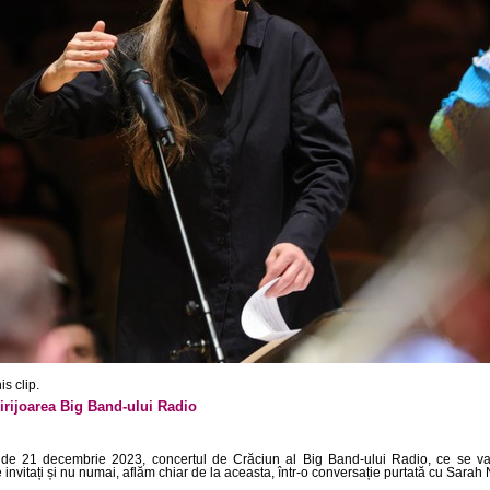
s clip.
irijoarea Big Band-ului Radio
 de 21 decembrie 2023, concertul de Crăciun al Big Band-ului Radio, ce se v
nvitați și nu numai, aflăm chiar de la aceasta, într-o conversație purtată cu Sarah 