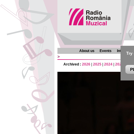
About us
Events
Interview
Try
>
Archived :
2026
|
2025
|
2024
|
2023
|
202
P