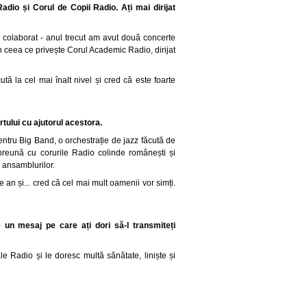
io și Corul de Copii Radio. Ați mai dirijat
colaborat - anul trecut am avut două concerte
în ceea ce privește Corul Academic Radio, dirijat
ă la cel mai înalt nivel și cred că este foarte
tului cu ajutorul acestora.
pentru Big Band, o orchestrație de jazz făcută de
preună cu corurile Radio colinde românești și
i ansamblurilor.
 an și... cred că cel mai mult oamenii vor simți.
e un mesaj pe care ați dori să-l transmiteți
le Radio și le doresc multă sănătate, liniște și