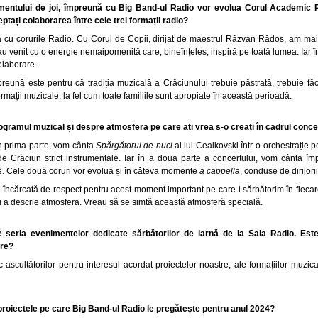
ntului de joi, împreună cu Big Band-ul Radio vor evolua Corul Academic Rad
tați colaborarea între cele trei formații radio?
cu corurile Radio. Cu Corul de Copii, dirijat de maestrul Răzvan Rădos, am mai 
 au venit cu o energie nemaipomenită care, bineînțeles, inspiră pe toată lumea. Iar 
olaborare.
eună este pentru că tradiția muzicală a Crăciunului trebuie păstrată, trebuie făcut
rmații muzicale, la fel cum toate familiile sunt apropiate în această perioadă.
rogramul muzical și despre atmosfera pe care ați vrea s-o creați în cadrul concer
 În prima parte, vom cânta
Spărgătorul de nuci
al lui Ceaikovski într-o orchestrație 
 Crăciun strict instrumentale. Iar în a doua parte a concertului, vom cânta îm
ne. Cele două coruri vor evolua și în câteva momente
a cappella
, conduse de dirijori
e încărcată de respect pentru acest moment important pe care-l sărbătorim în fiecare
u a descrie atmosfera. Vreau să se simtă această atmosferă specială.
de seria evenimentelor dedicate sărbătorilor de iarnă de la Sala Radio. Est
are?
ascultătorilor pentru interesul acordat proiectelor noastre, ale formațiilor muzica
e proiectele pe care Big Band-ul Radio le pregătește pentru anul 2024?